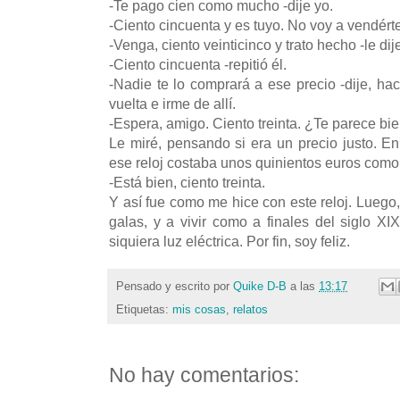
-Te pago cien como mucho -dije yo.
-Ciento cincuenta y es tuyo. No voy a vendért
-Venga, ciento veinticinco y trato hecho -le dij
-Ciento cincuenta -repitió él.
-Nadie te lo comprará a ese precio -dije, 
vuelta e irme de allí.
-Espera, amigo. Ciento treinta. ¿Te parece bi
Le miré, pensando si era un precio justo. En
ese reloj costaba unos quinientos euros como
-Está bien, ciento treinta.
Y así fue como me hice con este reloj. Luego,
galas, y a vivir como a finales del siglo XI
siquiera luz eléctrica. Por fin, soy feliz.
Pensado y escrito por
Quike D-B
a las
13:17
Etiquetas:
mis cosas
,
relatos
No hay comentarios: