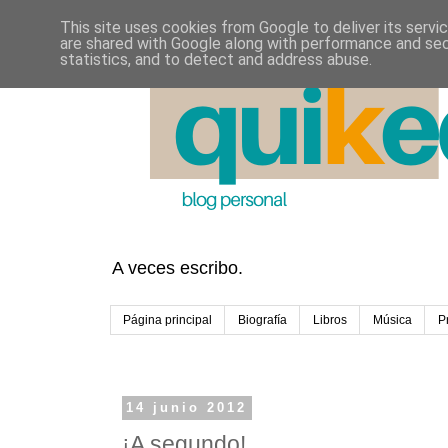
This site uses cookies from Google to deliver its servi
are shared with Google along with performance and secu
statistics, and to detect and address abuse.
A veces escribo.
Página principal
Biografía
Libros
Música
P
14 junio 2012
¡A segundo!