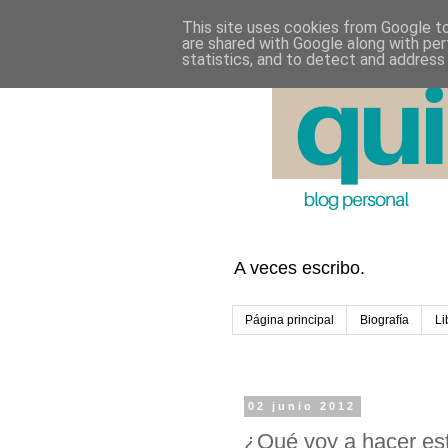
This site uses cookies from Google to 
are shared with Google along with per
statistics, and to detect and address
A veces escribo.
Página principal
Biografía
Li
02 junio 2012
¿Qué voy a hacer es