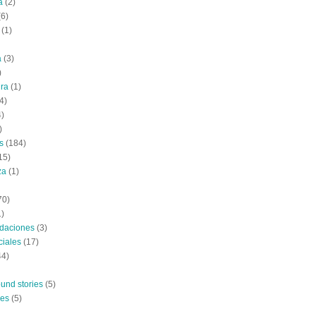
a
(2)
(6)
(1)
a
(3)
)
ura
(1)
4)
4)
)
s
(184)
15)
za
(1)
70)
1)
daciones
(3)
ciales
(17)
44)
und stories
(5)
nes
(5)