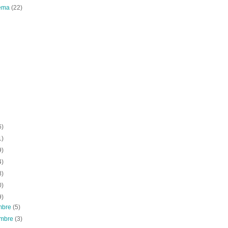
ema
(22)
6)
1)
9)
4)
8)
0)
9)
embre
(5)
embre
(3)