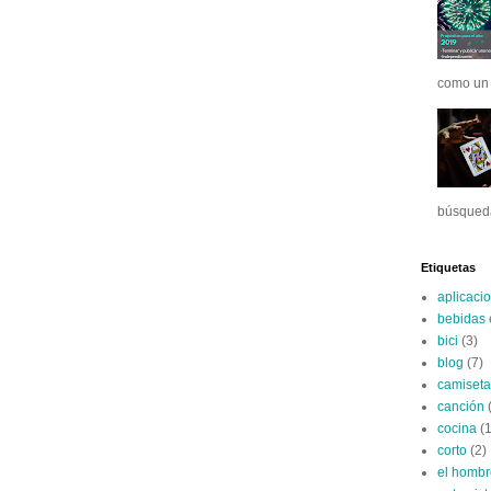
como un 
búsqueda
Etiquetas
aplicaci
bebidas 
bici
(3)
blog
(7)
camiseta
canción
cocina
(1
corto
(2)
el hombr