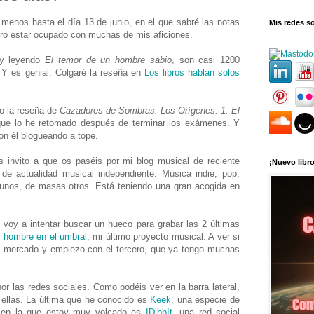
menos hasta el día 13 de junio, en el que sabré las notas
Mis redes so
ro estar ocupado con muchas de mis aficiones.
toy leyendo
El temor de un hombre sabio
, son casi 1200
 Y es genial. Colgaré la reseña en
Los libros hablan solos
do la reseña de
Cazadores de Sombras. Los Orígenes. 1. El
 que lo he retomado después de terminar los exámenes. Y
con él blogueando a tope.
s invito a que os paséis por mi blog musical de reciente
¡Nuevo libro
de actualidad musical independiente. Música indie, pop,
gunos, de masas otros. Está teniendo una gran acogida en
voy a intentar buscar un hueco para grabar las 2 últimas
l hombre en el umbral
, mi último proyecto musical. A ver si
al mercado y empiezo con el tercero, que ya tengo muchas
 las redes sociales. Como podéis ver en la barra lateral,
ellas. La última que he conocido es
Keek
, una especie de
a en la que estoy muy volcado es
IDibbIt
, una red social