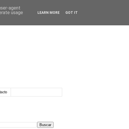
 user-agent
nerate usage
LEARN MORE
GOT IT
tacto