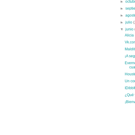
►
octub
►
sept
►
agos
►
julio
(
▼
junio
Alicia 
Vk.co
Maldit
¡A se
Everno
cua
Houst
Un cor
IDibbI
¿Qué 
¡Bien