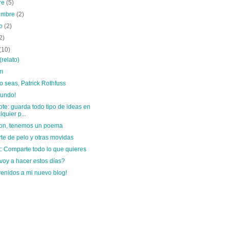
re
(5)
iembre
(2)
to
(2)
2)
(10)
(relato)
m
o seas, Patrick Rothfuss
gundo!
te: guarda todo tipo de ideas en
lquier p...
on, tenemos un poema
te de pelo y otras movidas
t: Comparte todo lo que quieres
voy a hacer estos días?
venidos a mi nuevo blog!