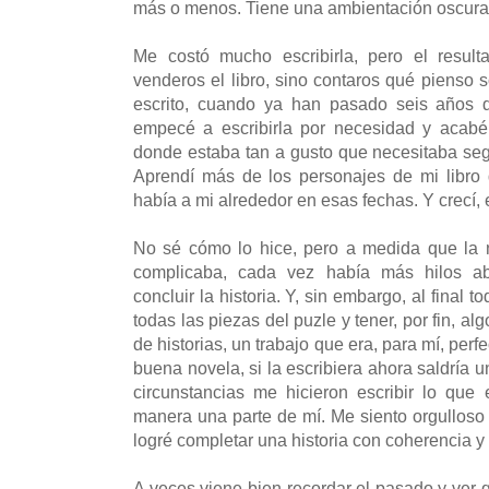
más o menos. Tiene una ambientación oscura,
Me costó mucho escribirla, pero el result
venderos el libro, sino contaros qué pienso 
escrito, cuando ya han pasado seis años d
empecé a escribirla por necesidad y acab
donde estaba tan a gusto que necesitaba segu
Aprendí más de los personajes de mi libr
había a mi alrededor en esas fechas. Y crecí,
No sé cómo lo hice, pero a medida que la 
complicaba, cada vez había más hilos abi
concluir la historia. Y, sin embargo, al final 
todas las piezas del puzle y tener, por fin, al
de historias, un trabajo que era, para mí, per
buena novela, si la escribiera ahora saldría 
circunstancias me hicieron escribir lo que
manera una parte de mí. Me siento orgulloso 
logré completar una historia con coherencia y
A veces viene bien recordar el pasado y ver 