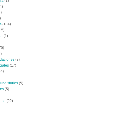
ura
(1)
4)
4)
)
s
(184)
15)
za
(1)
70)
1)
daciones
(3)
ciales
(17)
44)
und stories
(5)
nes
(5)
ema
(22)