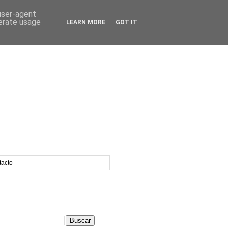
 user-agent
nerate usage
LEARN MORE
GOT IT
tacto