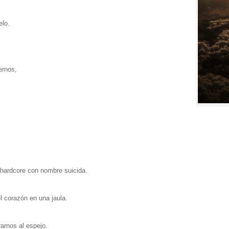
elo.
ernos,
-hardcore con nombre suicida.
l corazón en una jaula.
rarnos al espejo.