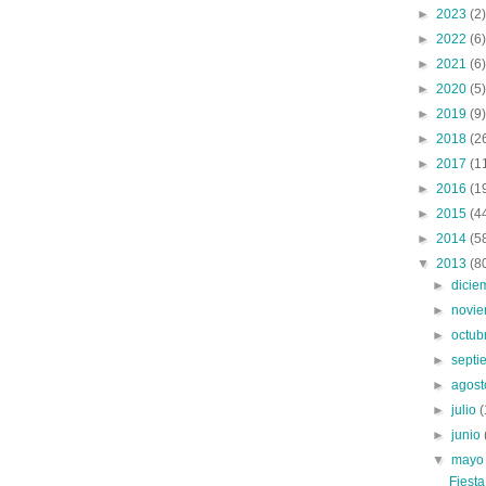
►
2023
(2)
►
2022
(6)
►
2021
(6)
►
2020
(5)
►
2019
(9)
►
2018
(2
►
2017
(1
►
2016
(1
►
2015
(4
►
2014
(5
▼
2013
(8
►
dici
►
novi
►
octub
►
sept
►
agos
►
julio
(
►
junio
▼
may
Fiest