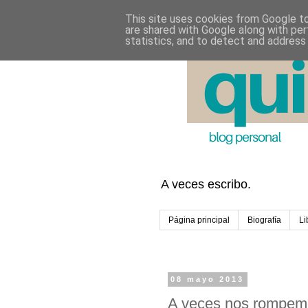
This site uses cookies from Google to 
are shared with Google along with per
statistics, and to detect and address
A veces escribo.
Página principal
Biografía
Li
08 mayo 2013
A veces nos rompem