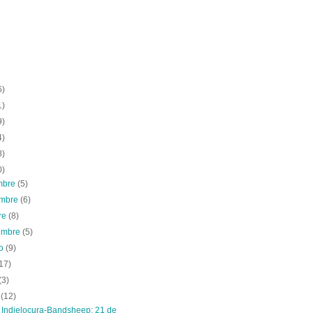
6)
1)
9)
4)
8)
0)
embre
(5)
embre
(6)
re
(8)
iembre
(5)
to
(9)
17)
(3)
o
(12)
a Indielocura-Bandsheep: 21 de