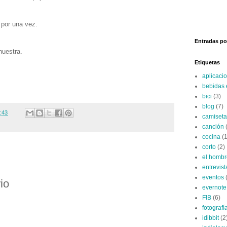
 por una vez.
Entradas po
nuestra.
Etiquetas
aplicaci
bebidas 
bici
(3)
blog
(7)
:43
camiseta
canción
cocina
(1
corto
(2)
el hombr
entrevist
eventos
io
evernote
FIB
(6)
fotografí
idibbit
(2