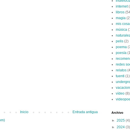
indieloc
internet
(
libros
(5
magia
(2
mis cosa
música
(
naturale
pelis
(2)
poema
(
poesía
(
recomen
redes so
relatos
(
tuenti
(1)
undergro
vacacio
vídeo
(8)
videopo
Inicio
Entrada antigua
Archivo
om)
►
2025
(4)
►
2024
(3)