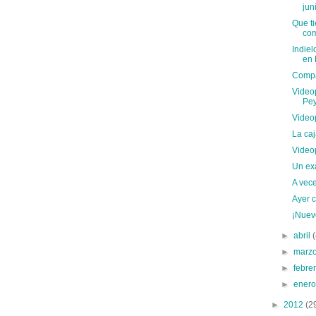
jun
Que ti
co
Indiel
en 
Compa
Video
Pe
Video
La caj
Video
Un e
A vec
Ayer 
¡Nuevo
►
abril
►
marz
►
febre
►
ener
►
2012
(2