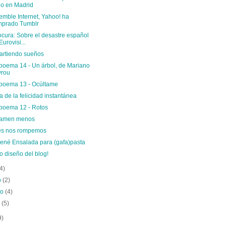
io en Madrid
emble Internet, Yahoo! ha
mprado Tumblr
ocura: Sobre el desastre español
Eurovisi...
rtiendo sueños
poema 14 - Un árbol, de Mariano
yrou
poema 13 - Ocúltame
a de la felicidad instantánea
poema 12 - Rotos
xamen menos
es nos rompemos
cené Ensalada para (gafa)pasta
 diseño del blog!
(4)
o
(2)
ro
(4)
o
(5)
9)