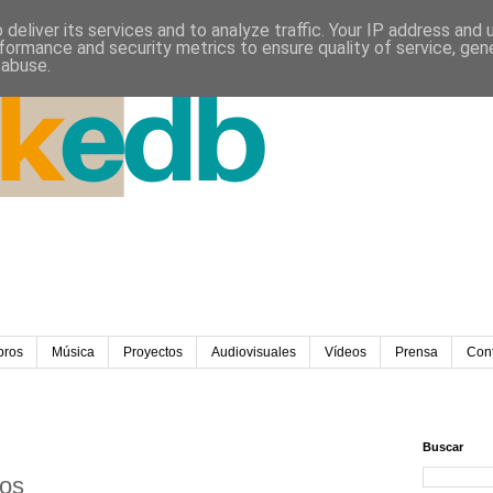
deliver its services and to analyze traffic. Your IP address and
formance and security metrics to ensure quality of service, ge
 abuse.
bros
Música
Proyectos
Audiovisuales
Vídeos
Prensa
Con
Buscar
os