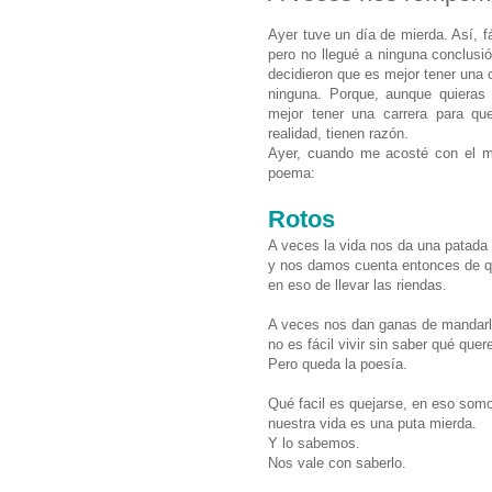
Ayer tuve un día de mierda. Así, fá
pero no llegué a ninguna conclusió
decidieron que es mejor tener una 
ninguna. Porque, aunque quieras
mejor tener una carrera para qu
realidad, tienen razón.
Ayer, cuando me acosté con el mó
poema:
Rotos
A veces la vida nos da una patada
y nos damos cuenta entonces de 
en eso de llevar las riendas.
A veces nos dan ganas de mandarlo 
no es fácil vivir sin saber qué que
Pero queda la poesía.
Qué facil es quejarse, en eso som
nuestra vida es una puta mierda.
Y lo sabemos.
Nos vale con saberlo.