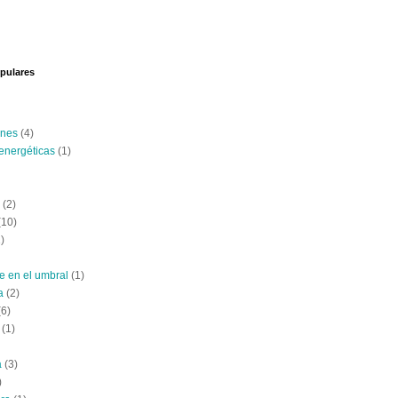
pulares
ones
(4)
energéticas
(1)
(2)
(10)
)
e en el umbral
(1)
a
(2)
(6)
(1)
a
(3)
)