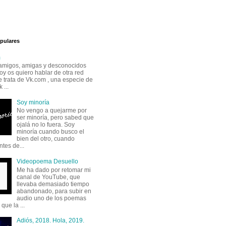
pulares
m
 amigos, amigas y desconocidos
oy os quiero hablar de otra red
e trata de Vk.com , una especie de
 ...
Soy minoría
No vengo a quejarme por
ser minoría, pero sabed que
ojalá no lo fuera. Soy
minoría cuando busco el
bien del otro, cuando
tes de...
Videopoema Desuello
Me ha dado por retomar mi
canal de YouTube, que
llevaba demasiado tiempo
abandonado, para subir en
audio uno de los poemas
que la ...
Adiós, 2018. Hola, 2019.