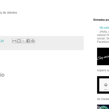
oj de árboles
Entradas po
Vk.co
¡Hola,
varios! H
social. S
:14
Facebook
espero an
io
de Hasta 