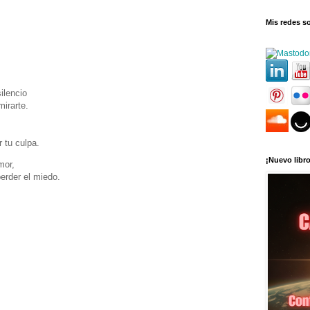
Mis redes so
ilencio
irarte.
 tu culpa.
¡Nuevo libro
mor,
erder el miedo.