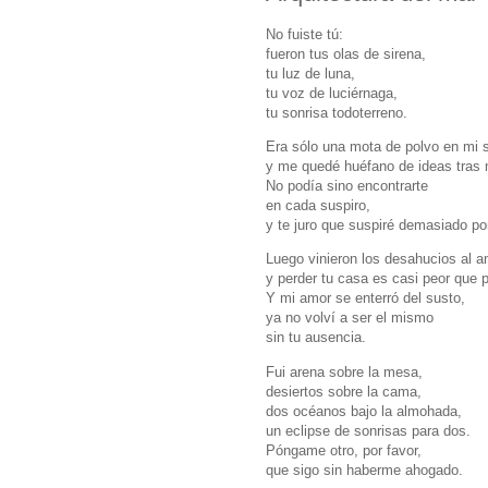
No fuiste tú:
fueron tus olas de sirena,
tu luz de luna,
tu voz de luciérnaga,
tu sonrisa todoterreno.
Era sólo una mota de polvo en mi s
y me quedé huéfano de ideas tras m
No podía sino encontrarte
en cada suspiro,
y te juro que suspiré demasiado por
Luego vinieron los desahucios al a
y perder tu casa es casi peor que p
Y mi amor se enterró del susto,
ya no volví a ser el mismo
sin tu ausencia.
Fui arena sobre la mesa,
desiertos sobre la cama,
dos océanos bajo la almohada,
un eclipse de sonrisas para dos.
Póngame otro, por favor,
que sigo sin haberme ahogado.