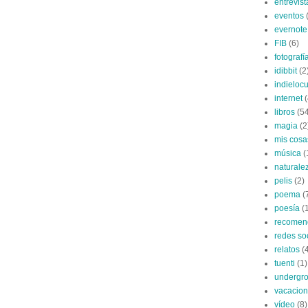
entrevist
eventos
evernote
FIB
(6)
fotografí
idibbit
(2
indieloc
internet
(
libros
(5
magia
(2
mis cosa
música
(
naturale
pelis
(2)
poema
(
poesía
(
recomen
redes so
relatos
(
tuenti
(1)
undergro
vacacio
vídeo
(8)