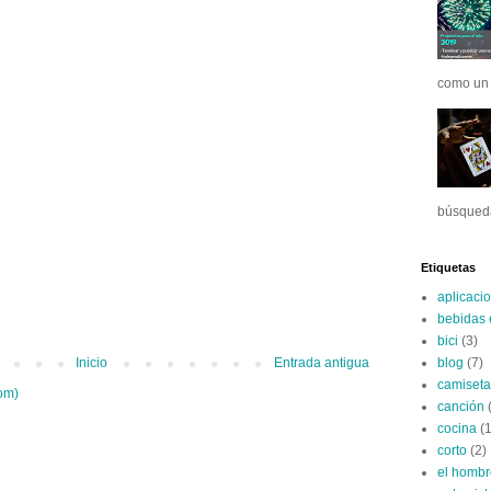
como un 
búsqueda
Etiquetas
aplicaci
bebidas 
bici
(3)
Inicio
Entrada antigua
blog
(7)
camiseta
om)
canción
cocina
(1
corto
(2)
el hombr