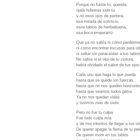
Porque no fuiste tú, querida,
ojalá hubieras sido tú
y no esos ojos de pantera,
esa mirada de solsticio,
esos labios de hierbabuena,
esa boca emperatriz.
Que ya no sabía ni cómo perderme 
ni como encontrar excusas para odi
ni saltar sin paracaídas a tus labio
No sabía ni el olor de tu cintura,
había olvidado el sabor de tus ojos
Cada uno que haga lo que pueda
hasta que se quede sin fuerzas,
hasta que no nos queden horizonte
hasta que seamos todos gatos.
Ya no nos quedan vidas
y tuvimos más de siete.
Pero no fue tu culpa.
Fue todo culpa mía
y de mis intentos de llegar a tus or
De querer apagar la llama de tu pe
De querer morir en tus labios