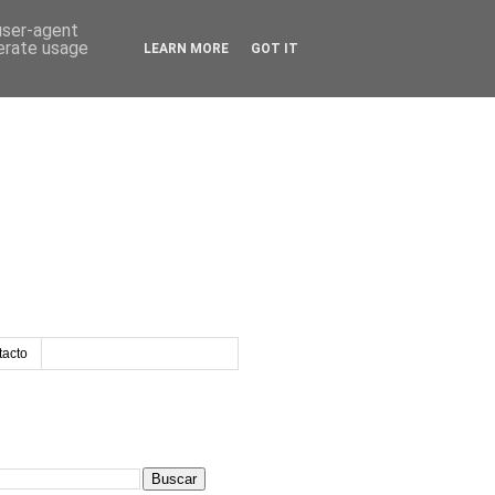
 user-agent
nerate usage
LEARN MORE
GOT IT
tacto