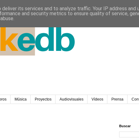
deliver its services and to analyze traffic. Your IP address and
formance and security metrics to ensure quality of service, ge
 abuse.
bros
Música
Proyectos
Audiovisuales
Vídeos
Prensa
Con
Buscar