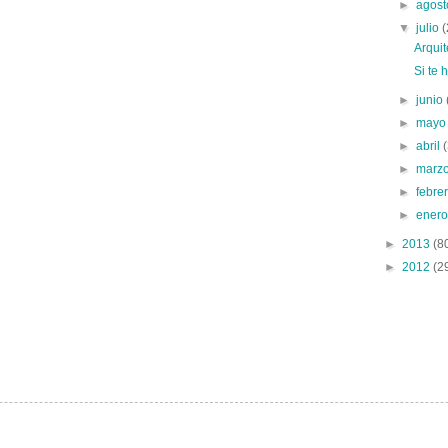
►
agos
▼
julio
(
Arquit
Si te 
►
junio
►
may
►
abril
►
marz
►
febre
►
ener
►
2013
(8
►
2012
(2