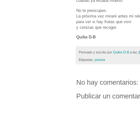
cuando ya estaba muerto.
No te preocupes.
La próxima vez miraré antes mi rel
para ver si hay frutas que vivir
y cenizas que recoger.
Quike D-B
Pensado y escrito por
Quike D-B
a las
3
Etiquetas:
poema
No hay comentarios:
Publicar un comentar