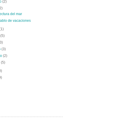
to
(2)
2)
ectura del mar
hablo de vacaciones
(1)
o
(5)
(3)
o
(3)
ro
(2)
o
(5)
0)
9)