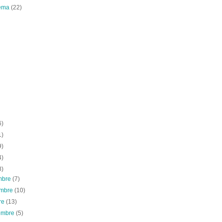
ema
(22)
6)
1)
9)
4)
8)
embre
(7)
embre
(10)
re
(13)
iembre
(5)