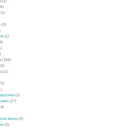
a
(2)
(6)
(1)
a
(3)
)
ura
(1)
4)
4)
)
s
(184)
15)
za
(1)
70)
1)
daciones
(3)
ciales
(17)
44)
und stories
(5)
nes
(5)