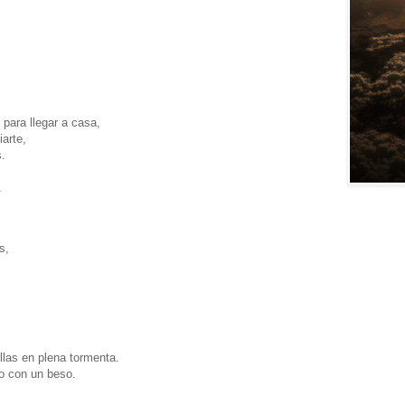
para llegar a casa,
arte,
s.
.
s,
illas en plena tormenta.
lo con un beso.