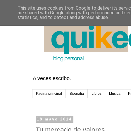
This site uses cookies from Google to deliver its servi
are shared with Google along with performance and secu
statistics, and to detect and address abuse.
A veces escribo.
Página principal
Biografía
Libros
Música
P
18 mayo 2014
Tu mercado de valores